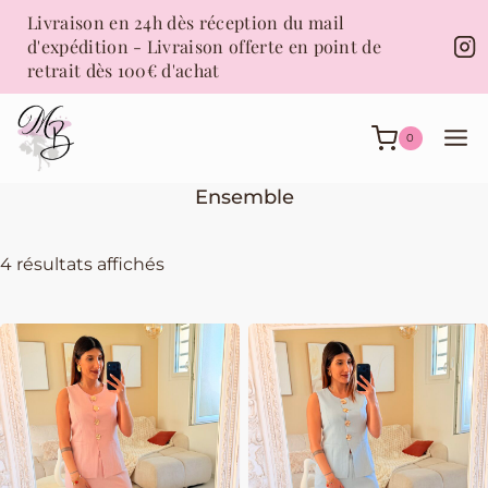
Aller
Livraison en 24h dès réception du mail
au
d'expédition - Livraison offerte en point de
contenu
retrait dès 100€ d'achat
0
Ensemble
Trié
4 résultats affichés
du
plus
récent
au
plus
ancien