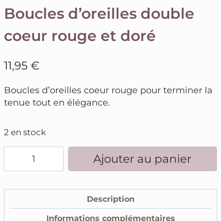
Boucles d’oreilles double
coeur rouge et doré
11,95
€
Boucles d’oreilles coeur rouge pour terminer la
tenue tout en élégance.
2 en stock
quantité
Ajouter au panier
de
Boucles
d'oreilles
Description
double
coeur
Informations complémentaires