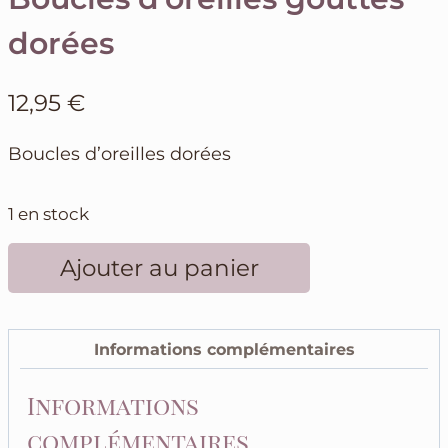
dorées
12,95
€
Boucles d’oreilles dorées
1 en stock
quantité
Ajouter au panier
de
Boucles
d'oreilles
Informations complémentaires
gouttes
dorées
Informations
complémentaires