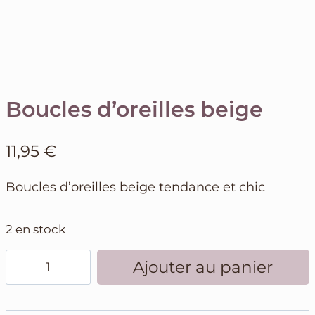
Boucles d’oreilles beige
11,95
€
Boucles d’oreilles beige tendance et chic
2 en stock
quantité
Ajouter au panier
de
Boucles
d'oreilles