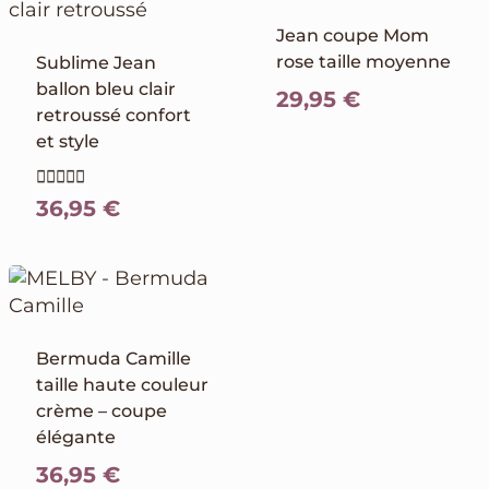
Jean coupe Mom
rose taille moyenne
Sublime Jean
ballon bleu clair
29,95
€
retroussé confort
et style
Note
36,95
€
5.00
sur 5
Bermuda Camille
taille haute couleur
crème – coupe
élégante
36,95
€