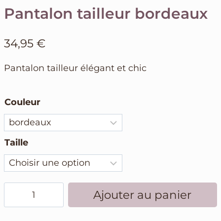
Pantalon tailleur bordeaux
34,95
€
Pantalon tailleur élégant et chic
Couleur
Taille
quantité
Ajouter au panier
de
Pantalon