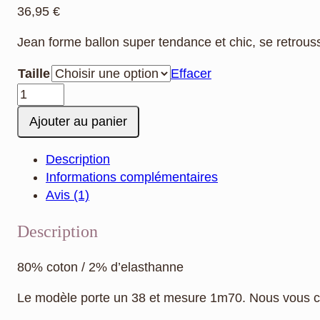
36,95
€
Jean forme ballon super tendance et chic, se retrousse
Taille
Effacer
quantité
de
Ajouter au panier
Sublime
Jean
Description
ballon
Informations complémentaires
bleu
Avis (1)
clair
retroussé
Description
confort
et
80% coton / 2% d’elasthanne
style
Le modèle porte un 38 et mesure 1m70. Nous vous cons