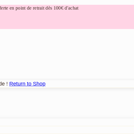
erte en point de retrait dès 100€ d'achat
de !
Return to Shop