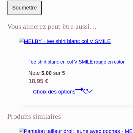
Vous aimerez peut-être aussi…
Tee shirt blanc en col V SMILE rouge en coton
Note
5.00
sur 5
18,95
€
Ce
Choix des options
produit
a
plusieurs
Produits similaires
variations.
Les