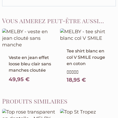
Vous aimerez peut-être aussi…
Tee shirt blanc en
col V SMILE rouge
Veste en jean effet
en coton
loose bleu clair sans
manches cloutée
Note
49,95
€
18,95
€
5.00
sur 5
Produits similaires