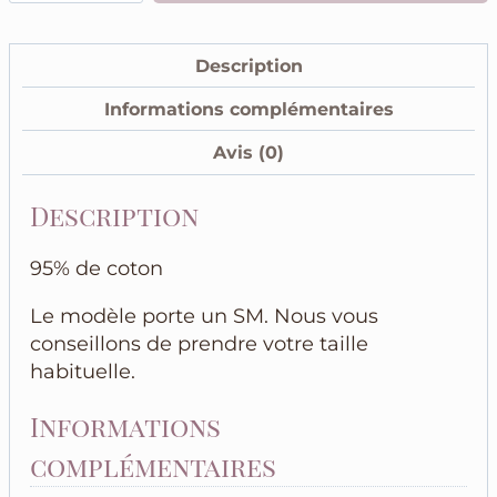
Top
Blanc
Description
en
coton
Informations complémentaires
Bichette
Avis (0)
cuivré
effet
Description
doré
95% de coton
Le modèle porte un SM. Nous vous
conseillons de prendre votre taille
habituelle.
Informations
complémentaires