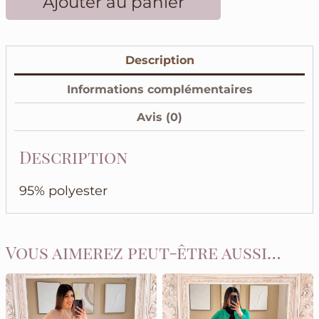
Ajouter au panier
de
Top
blanc
Description
en
dentelle
Informations complémentaires
transparent
manches
Avis (0)
longues
Description
95% polyester
Vous aimerez peut-être aussi…