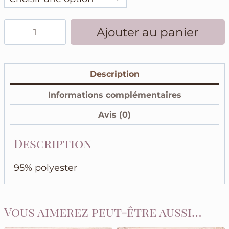
quantité
Ajouter au panier
de
Blazer
élégant
Description
avec
ceinture
Informations complémentaires
sans
manches
Avis (0)
couleur
vert
Description
d'eau
95% polyester
Vous aimerez peut-être aussi…